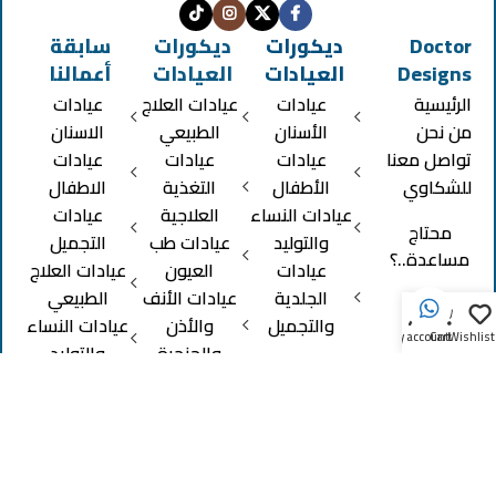
Doctor
ديكورات
ديكورات
سابقة
Designs
العيادات
العيادات
أعمالنا
الرئيسية
عيادات
عيادات العلاج
عيادات
من نحن
الأسنان
الطبيعي
الاسنان
تواصل معنا
عيادات
عيادات
عيادات
للشكاوي
الأطفال
التغذية
الاطفال
عيادات النساء
العلاجية
عيادات
محتاج
والتوليد
عيادات طب
التجميل
مساعدة..؟
عيادات
العيون
عيادات العلاج
الجلدية
عيادات الأنف
الطبيعي
0
والتجميل
والأذن
عيادات النساء
My account
Cart
Wishlist
والحنجرة
والتوليد
معامل
منتجات تم
التحاليل الطبية
تنفيذها