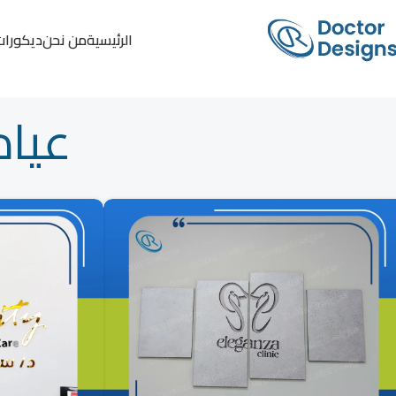
الرئيسية
من نحن
ديكورات
عياد