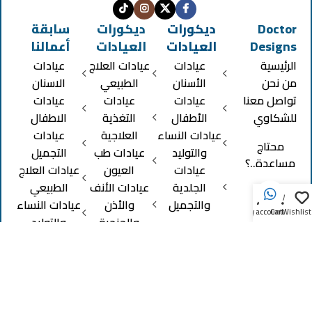
Doctor
ديكورات
ديكورات
سابقة
Designs
العيادات
العيادات
أعمالنا
الرئيسية
عيادات
عيادات العلاج
عيادات
من نحن
الأسنان
الطبيعي
الاسنان
تواصل معنا
عيادات
عيادات
عيادات
للشكاوي
الأطفال
التغذية
الاطفال
عيادات النساء
العلاجية
عيادات
محتاج
والتوليد
عيادات طب
التجميل
مساعدة..؟
عيادات
العيون
عيادات العلاج
الجلدية
عيادات الأنف
الطبيعي
0
والتجميل
والأذن
عيادات النساء
My account
Cart
Wishlist
والحنجرة
والتوليد
معامل
منتجات تم
التحاليل الطبية
تنفيذها