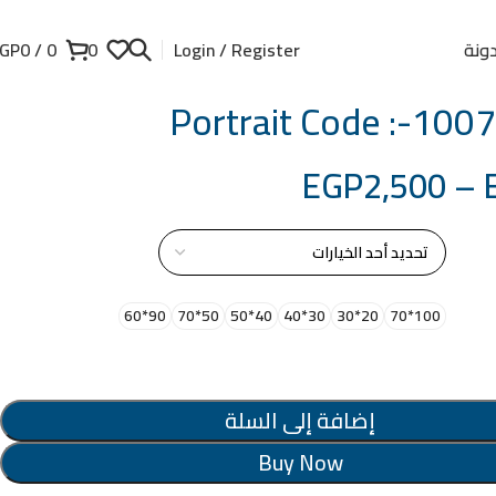
ونة
GP
0
/
0
0
Login / Register
Portrait Code :-10
EGP
2,500
–
از
90*60
50*70
40*50
30*40
20*30
100*70
إضافة إلى السلة
Buy Now