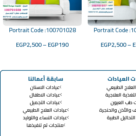
Portrait Code :100701028
Portrait Code :
تحديد أحد الخيارات
EGP
2,500
–
EGP
190
EGP
2,500
–
ت العيادات
سابقة أعمالنا
لعلاج الطبيعي
عيادات الاسنان
لتغذية العلاجية
عيادات الاطفال
ت طب العيون
عيادات التجميل
ف والأذن والحنجرة
عيادات العلاج الطبيعي
تحاليل الطبية
عيادات النساء والتوليد
منتجات تم تنفيذها