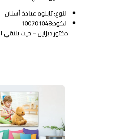
النوع:
تابلوه عيادة أسنان
الكود:100701048
دكتور ديزاين – حيث يلتقي ال
منتجات ذات صلة