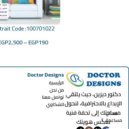
trait Code :100701022
تحديد أحد الخيارات
EGP
2,500
–
EGP
190
Doctor Designs
الرئيسية
من نحن
دكتور ديزين، حيث يلتقي
تواصل معنا
الإبداع بالاحترافية، لنحول
للشكاوي
مساحتك إلى تحفة فنية
محتاج
مساعدة..؟
تعكس هويتك