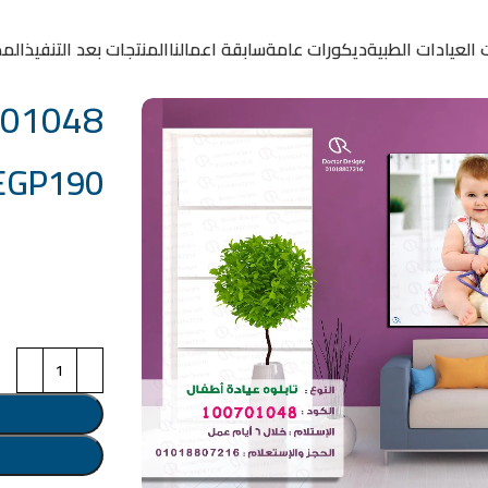
 العيادات الطبية
ديكورات عامة
سابقة اعمالنا
المنتجات بعد التنفيذ
المد
0701048
EGP
190
خامة التابلوة
اختر مقاس البرو