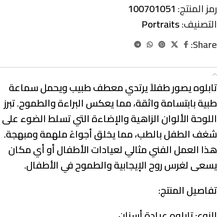
رمز المنتج:
100701051
التصنيف:
Portraits
Share:
الوصف
تابلوه يصور طفلاً يرتدي معطف طبيب ويحمل سماعة
طبية بابتسامة واثقة، مما يعكس البراءة والطموح. تبرز
اللوحة الألوان الزاهية والإضاءة التي تسلط الضوء على
شغف الطفل بالطب، مما يخلق أجواءً ملهمة ومبهجة.
هذا العمل الفني مثالي لعيادات الأطفال أو أي مكان
يسعى لغرس روح الإيجابية والطموح في الأطفال.
تفاصيل المنتج:
النوع:
تابلوه عيادة أسنان