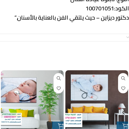
الكود:100701051
دكتور ديزاين – حيث يلتقي الفن بالعناية بالأسنان.
“
معلومات إضافية
منتجات ذات صلة