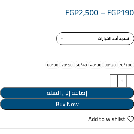
EGP
2,500
–
EGP
190
خامة التابلوة
اختر مقاس البرواز
90*60
50*70
40*50
30*40
20*30
100*70
إضافة إلى السلة
Buy Now
Add to wishlist