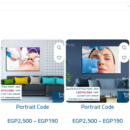
معلومات إضافية
منتجات ذات صلة
Portrait Code
Portrait Code
:-100701055
:-100701054
EGP
2,500
–
EGP
190
EGP
2,500
–
EGP
190