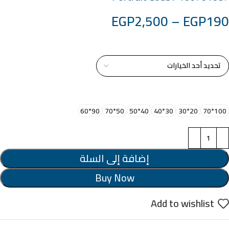
EGP
2,500
–
EGP
190
خامة التابلوة
اختر مقاس البرواز
90*60
50*70
40*50
30*40
20*30
100*70
إضافة إلى السلة
Buy Now
Add to wishlist