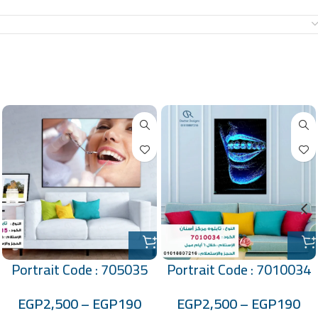
معلومات إضافية
منتجات ذات صلة
Portrait Code : 705035
Portrait Code : 7010034
EGP
2,500
–
EGP
190
EGP
2,500
–
EGP
190