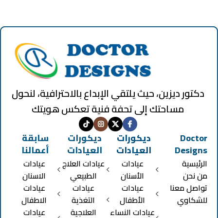
دكتور ديزين، حيث يلتقي الإبداع بالاحترافية، لنحول
مساحتك إلى تحفة فنية تعكس هويتك
Doctor
ديكورات
ديكورات
سابقة
Designs
العيادات
العيادات
أعمالنا
الرئيسية
عيادات
عيادات العلاج
عيادات
من نحن
الأسنان
الطبيعي
الاسنان
تواصل معنا
عيادات
عيادات
عيادات
للشكاوي
الأطفال
التغذية
الاطفال
عيادات النساء
العلاجية
عيادات