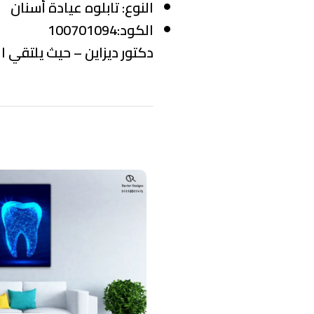
النوع:
تابلوه عيادة أسنان
الكود:100701094
دكتور ديزاين – حيث يلتقي ال
منتجات ذات صلة