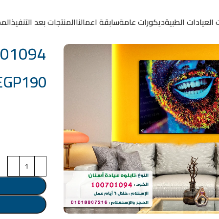
 العيادات الطبية
ديكورات عامة
سابقة اعمالنا
المنتجات بعد التنفيذ
المد
0701094
EGP
190
خامة التابلوة
اختر مقاس البرو