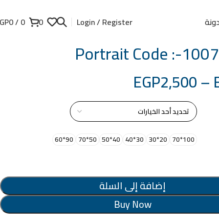
ونة
GP
0
/
0
0
Login / Register
Portrait Code :-10
EGP
2,500
–
از
90*60
50*70
40*50
30*40
20*30
100*70
إضافة إلى السلة
Buy Now