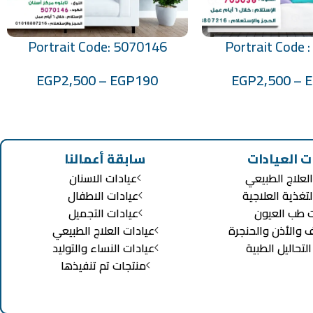
Portrait Code: 5070146
Portrait Code 
تحديد أحد الخيارات
EGP
2,500
–
EGP
190
EGP
2,500
–
ت العيادات
سابقة أعمالنا
لعلاج الطبيعي
عيادات الاسنان
لتغذية العلاجية
عيادات الاطفال
ت طب العيون
عيادات التجميل
ف والأذن والحنجرة
عيادات العلاج الطبيعي
تحاليل الطبية
عيادات النساء والتوليد
منتجات تم تنفيذها