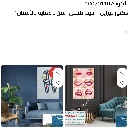
الكود:100701107
دكتور ديزاين – حيث يلتقي الفن بالعناية بالأسنان.
“
معلومات إضافية
منتجات ذات صلة
SOLD O
UT