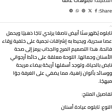
التصنيف:
تابلوهات عامة
Share:
الوصف
تابلوه يُظهر سنًا أبيض ناصعًا يرتدي تاجًا ذهبيًا ويحمل
عصا سحرية، ويحيط به إشراقات نجمية على خلفية زرقاء
فاتحة. هذا التصميم المرح والجذاب يرمز إلى صحة
الأسنان وجمالها. اللوحة معلقة على حائط أرجواني
نابض بالحياة، وتوجد أسفلها أريكة بيضاء مريحة
ووسائد بألوان زاهية، مما يضفي على الغرفة جوًا
مبهجًا.
تفاصيل المنتج:
النوع:
تابلوه عيادة أسنان