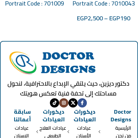
Portrait Code : 701009
Portrait Code : 7010043
EGP
2,500
–
EGP
190
دكتور ديزين، حيث يلتقي الإبداع بالاحترافية، لنحول
مساحتك إلى تحفة فنية تعكس هويتك
Doctor
ديكورات
ديكورات
سابقة
Designs
العيادات
العيادات
أعمالنا
الرئيسية
عيادات
عيادات العلاج
عيادات
من نحن
الأسنان
الطبيعي
الاسنان