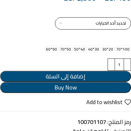
خامة التابلوة
اختر مقاس البرواز
90*60
50*70
40*50
30*40
20*30
100*70
إضافة إلى السلة
Buy Now
Add to wishlist
رمز المنتج:
100701107