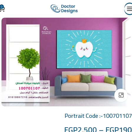
0
Click to enlarge
Portrait Code :-100701107
EGP
2,500
–
EGP
190