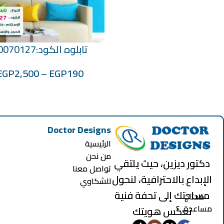
تابلوه الكود:10070127
تحديد أحد الخيارات
EGP
2,500
–
EGP
190
Doctor Designs
الرئيسية
من نحن
دكتور ديزين، حيث يلتقي
تواصل معنا
الإبداع بالاحترافية، لنحول
للشكاوي
مساحتك إلى تحفة فنية
محتاج
مساعدة..؟
تعكس هويتك