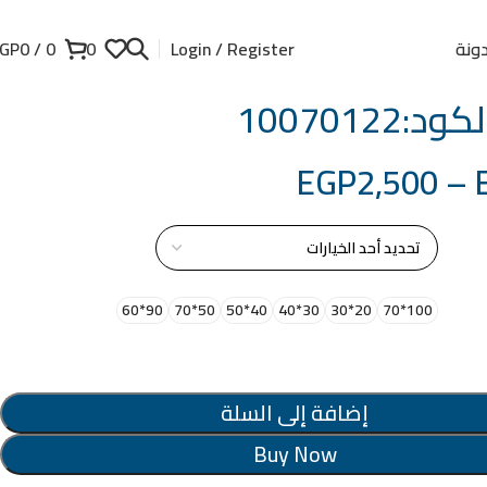
ونة
GP
0
/
0
0
Login / Register
:10070122
EGP
2,500
–
از
90*60
50*70
40*50
30*40
20*30
100*70
إضافة إلى السلة
Buy Now