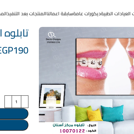
 العيادات الطبية
ديكورات عامة
سابقة اعمالنا
المنتجات بعد التنفيذ
المد
تابلوه الكود
EGP
190
خامة التابلوة
اختر مقاس البرو