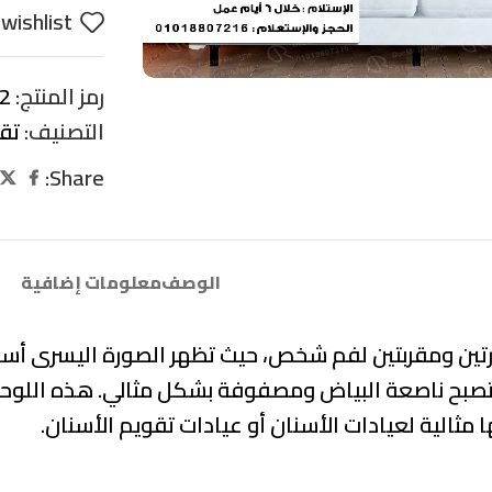
wishlist
رمز المنتج:
2
التصنيف:
تق
Share:
الوصف
معلومات إضافية
تين ومقربتين لفم شخص، حيث تظهر الصورة اليسرى أسنانً
 وتصبح ناصعة البياض ومصفوفة بشكل مثالي. هذه اللوحة ت
 مثالية لعيادات الأسنان أو عيادات تقويم الأسنان.