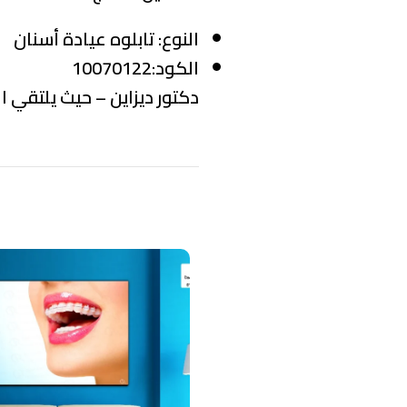
النوع:
تابلوه عيادة أسنان
الكود:10070122
دكتور ديزاين – حيث يلتقي ال
منتجات ذات صلة