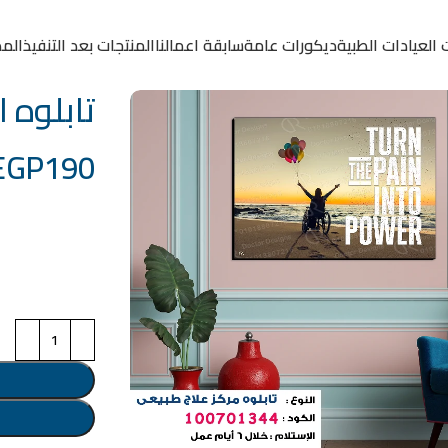
 العيادات الطبية
ديكورات عامة
سابقة اعمالنا
المنتجات بعد التنفيذ
المد
تابلوه الكود:
EGP
190
خامة التابلوة
اختر مقاس البرو