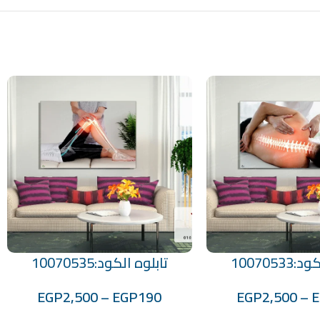
1007053
تابلوه الكود:10070535
تحديد أحد الخيارات
EGP
2,500
–
EGP
190
EGP
2,500
–