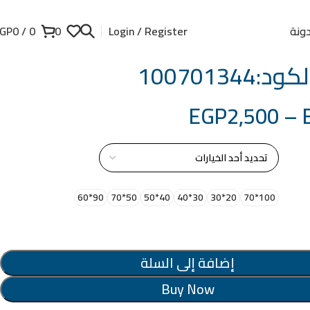
ونة
GP
0
/
0
0
Login / Register
100701344
EGP
2,500
–
از
90*60
50*70
40*50
30*40
20*30
100*70
إضافة إلى السلة
Buy Now