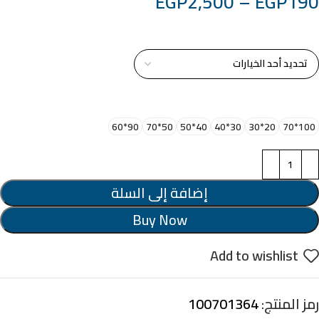
EGP
2,500
–
EGP
190
خامة التابلوة
اختر مقاس البرواز
90*60
50*70
40*50
30*40
20*30
100*70
إضافة إلى السلة
Buy Now
Add to wishlist
رمز المنتج:
100701364