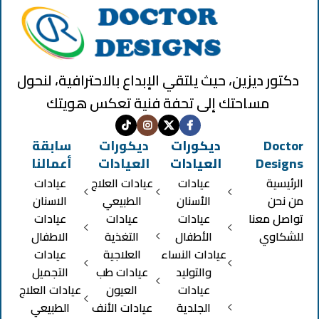
دكتور ديزين، حيث يلتقي الإبداع بالاحترافية، لنحول
مساحتك إلى تحفة فنية تعكس هويتك
Doctor
ديكورات
ديكورات
سابقة
Designs
العيادات
العيادات
أعمالنا
الرئيسية
عيادات
عيادات العلاج
عيادات
من نحن
الأسنان
الطبيعي
الاسنان
تواصل معنا
عيادات
عيادات
عيادات
للشكاوي
الأطفال
التغذية
الاطفال
عيادات النساء
العلاجية
عيادات
والتوليد
عيادات طب
التجميل
عيادات
العيون
عيادات العلاج
الجلدية
عيادات الأنف
الطبيعي