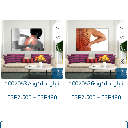
منتجات ذات صلة
تابلوه الكود:10070526
تابلوه الكود:10070537
EGP
2,500
–
EGP
190
EGP
2,500
–
EGP
190