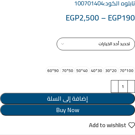
تابلوه الكود:100701404
EGP
2,500
–
EGP
190
خامة التابلوة
اختر مقاس البرواز
90*60
50*70
40*50
30*40
20*30
100*70
إضافة إلى السلة
Buy Now
Add to wishlist