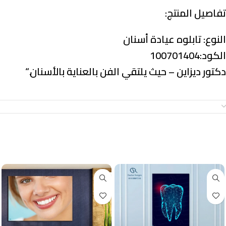
تفاصيل المنتج:
النوع:
تابلوه عيادة أسنان
الكود:100701404
دكتور ديزاين – حيث يلتقي الفن بالعناية بالأسنان.
“
معلومات إضافية
منتجات ذات صلة