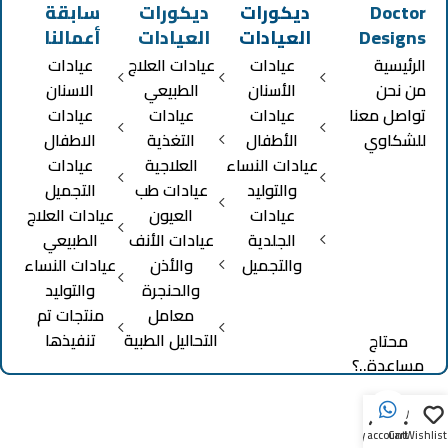
Doctor
ديكورات
ديكورات
سابقة
Designs
العيادات
العيادات
أعمالنا
الرئيسية
عيادات
عيادات العلاج
عيادات
من نحن
الأسنان
الطبيعي
الاسنان
تواصل معنا
عيادات
عيادات
عيادات
للشكاوي
الأطفال
التغذية
الاطفال
عيادات النساء
العلاجية
عيادات
والتوليد
عيادات طب
التجميل
عيادات
العيون
عيادات العلاج
الجلدية
عيادات الأنف
الطبيعي
والتجميل
والأذن
عيادات النساء
والحنجرة
والتوليد
معامل
منتجات تم
التحاليل الطبية
تنفيذها
محتاج
مساعدة..؟
0
My account
Cart
Wishlist