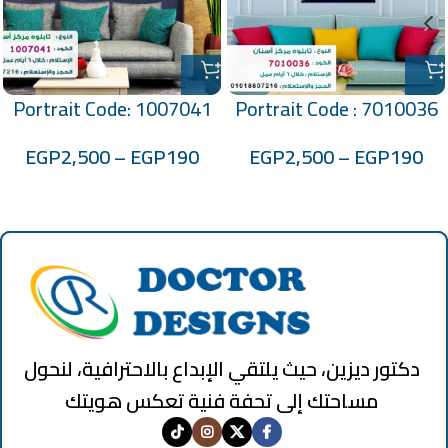
Portrait Code: 1007041
Portrait Code : 7010036
EGP
2,500
–
EGP
190
EGP
2,500
–
EGP
190
دكتور ديزين، حيث يلتقي الإبداع بالاحترافية، لنحول
مساحتك إلى تحفة فنية تعكس هويتك