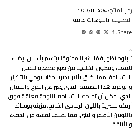
رمز المنتج:
100701404
التصنيف:
تابلوهات عامة
Share:
الوصف
تابلوه يُظهر فمًا بشريًا مفتوحًا يبتسم بأسنان بيضاء
لامعة، وتتكون الخلفية من صور مصغرة لنفس
الابتسامة، مما يخلق تأثيرًا بصريًا جذابًا يوحي بالتكرار
والوفرة. هذا التصميم الفني يعبر عن الفرح والجمال
الذي يمكن أن تمنحه الابتسامة. اللوحة معلقة فوق
أريكة عصرية باللون الرمادي الفاتح، مزينة بوسائد
باللونين الأصفر والبني، مما يضيف لمسة من الدفء
والأناقة.