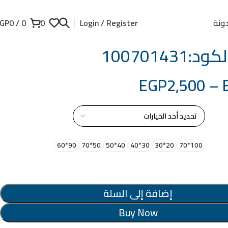
ونة
GP
0
/
0
0
Login / Register
100701431
EGP
2,500
–
از
90*60
50*70
40*50
30*40
20*30
100*70
إضافة إلى السلة
Buy Now