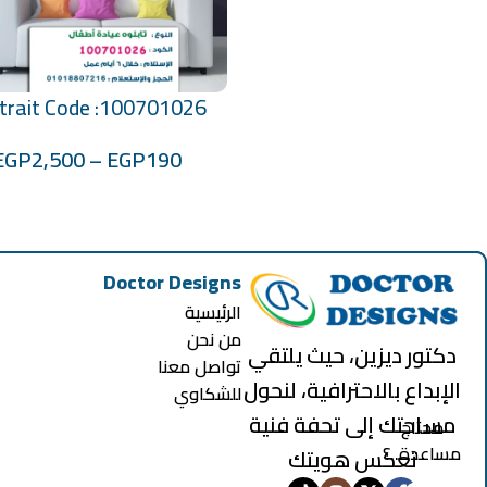
trait Code :100701026
تحديد أحد الخيارات
EGP
2,500
–
EGP
190
Doctor Designs
الرئيسية
من نحن
دكتور ديزين، حيث يلتقي
تواصل معنا
الإبداع بالاحترافية، لنحول
للشكاوي
مساحتك إلى تحفة فنية
محتاج
مساعدة..؟
تعكس هويتك