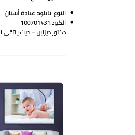
النوع:
تابلوه عيادة أسنان
الكود:100701431
دكتور ديزاين – حيث يلتقي ال
منتجات ذات صلة