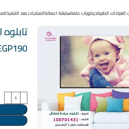
 العيادات الطبية
ديكورات عامة
سابقة اعمالنا
المنتجات بعد التنفيذ
المد
تابلوه الكود:
EGP
190
خامة التابلوة
اختر مقاس البرو