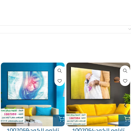
معلومات إضافية
منتجات ذات صلة
تابلوه الكود:1007054
تابلوه الكود:1007059