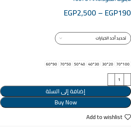
EGP
2,500
–
EGP
190
خامة التابلوة
اختر مقاس البرواز
90*60
50*70
40*50
30*40
20*30
100*70
إضافة إلى السلة
Buy Now
Add to wishlist