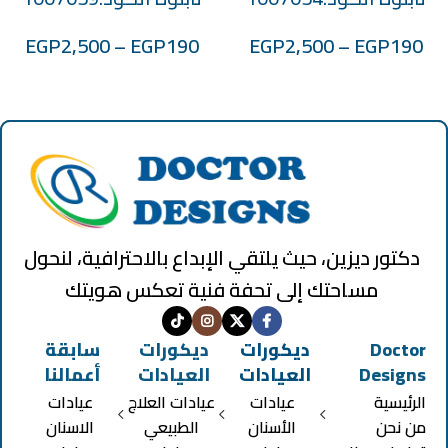
EGP
2,500
–
EGP
190
EGP
2,500
–
EGP
190
دكتور ديزين، حيث يلتقي الإبداع بالاحترافية، لنحول
مساحتك إلى تحفة فنية تعكس هويتك
Doctor
ديكورات
ديكورات
سابقة
Designs
العيادات
العيادات
أعمالنا
الرئيسية
عيادات
عيادات العلاج
عيادات
من نحن
الأسنان
الطبيعي
الاسنان