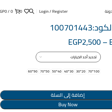
ونة
GP
0
/
0
0
Login / Register
100701443
EGP
2,500
–
از
90*60
50*70
40*50
30*40
20*30
100*70
إضافة إلى السلة
Buy Now