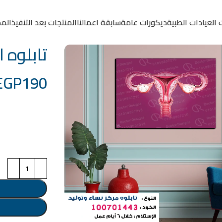
 العيادات الطبية
ديكورات عامة
سابقة اعمالنا
المنتجات بعد التنفيذ
المد
تابلوه الكود:
EGP
190
خامة التابلوة
اختر مقاس البرو