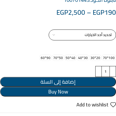
EGP
2,500
–
EGP
190
خامة التابلوة
اختر مقاس البرواز
90*60
50*70
40*50
30*40
20*30
100*70
إضافة إلى السلة
Buy Now
Add to wishlist