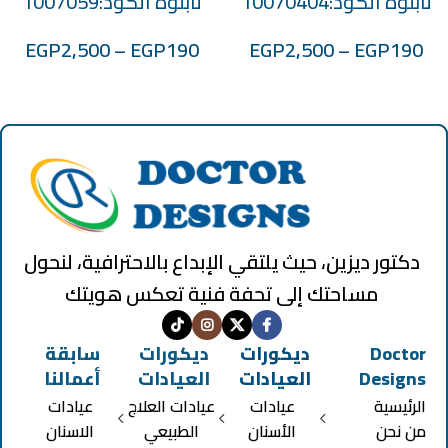
تابلوه الكود:10070404
تابلوه الكود:1007059
EGP
2,500
–
EGP
190
EGP
2,500
–
EGP
190
دكتور ديزين، حيث يلتقي الإبداع بالاحترافية، لنحول
مساحتك إلى تحفة فنية تعكس هويتك
Doctor
ديكورات
ديكورات
سابقة
Designs
العيادات
العيادات
أعمالنا
الرئيسية
عيادات
عيادات العلاج
عيادات
من نحن
الأسنان
الطبيعي
الاسنان