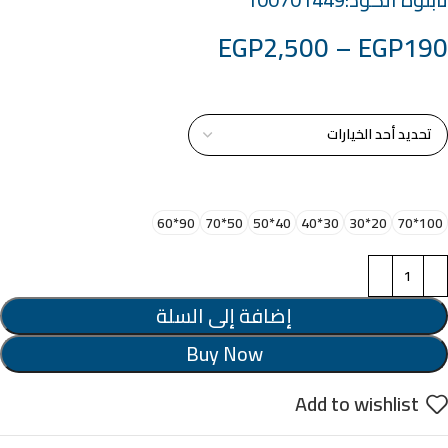
EGP
2,500
–
EGP
190
خامة التابلوة
اختر مقاس البرواز
90*60
50*70
40*50
30*40
20*30
100*70
إضافة إلى السلة
Buy Now
Add to wishlist