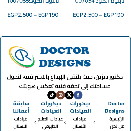
تابلوه الكود:1007054
تابلوه الكود:1007055
EGP
2,500
–
EGP
190
EGP
2,500
–
EGP
190
دكتور ديزين، حيث يلتقي الإبداع بالاحترافية، لنحول
مساحتك إلى تحفة فنية تعكس هويتك
Doctor
ديكورات
ديكورات
سابقة
Designs
العيادات
العيادات
أعمالنا
الرئيسية
عيادات
عيادات العلاج
عيادات
من نحن
الأسنان
الطبيعي
الاسنان