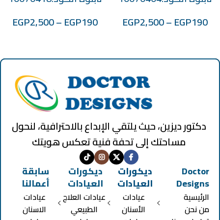
EGP
2,500
–
EGP
190
EGP
2,500
–
EGP
190
دكتور ديزين، حيث يلتقي الإبداع بالاحترافية، لنحول
مساحتك إلى تحفة فنية تعكس هويتك
Doctor
ديكورات
ديكورات
سابقة
Designs
العيادات
العيادات
أعمالنا
الرئيسية
عيادات
عيادات العلاج
عيادات
من نحن
الأسنان
الطبيعي
الاسنان