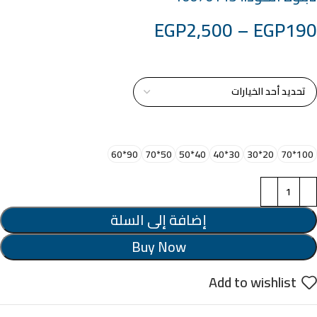
EGP
2,500
–
EGP
190
خامة التابلوة
اختر مقاس البرواز
90*60
50*70
40*50
30*40
20*30
100*70
إضافة إلى السلة
Buy Now
Add to wishlist