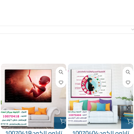
معلومات إضافية
منتجات ذات صلة
تابلوه الكود:10070404
تابلوه الكود:10070418