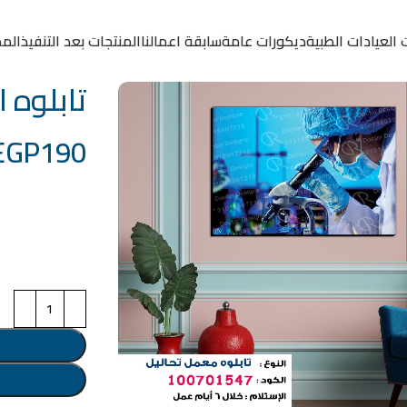
 العيادات الطبية
ديكورات عامة
سابقة اعمالنا
المنتجات بعد التنفيذ
المد
تابلوه الكود:
EGP
190
خامة التابلوة
اختر مقاس البرو