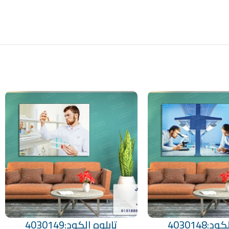
:4030148
تابلوه الكود:4030149
تحديد أحد الخيارات