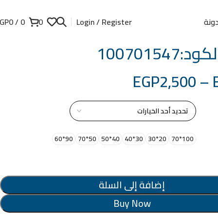
ونة
GP
0
/
0
0
Login / Register
100701547
EGP
2,500
–
از
90*60
50*70
40*50
30*40
20*30
100*70
إضافة إلى السلة
Buy Now