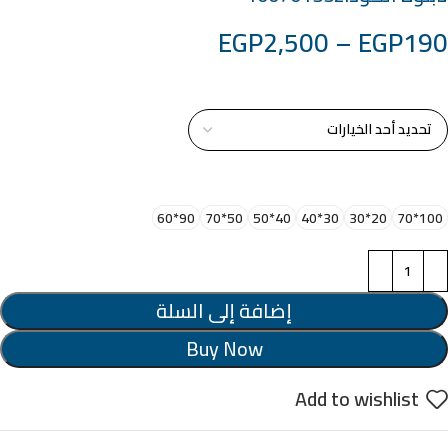
EGP
2,500
–
EGP
190
خامة التابلوة
اختر مقاس البرواز
90*60
50*70
40*50
30*40
20*30
100*70
إضافة إلى السلة
Buy Now
Add to wishlist