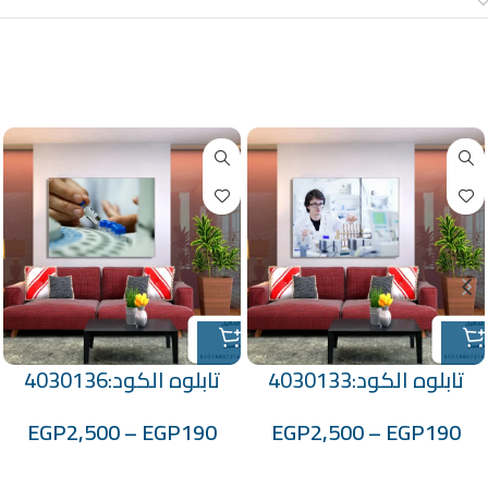
معلومات إضافية
منتجات ذات صلة
تابلوه الكود:4030133
تابلوه الكود:4030136
EGP
2,500
–
EGP
190
EGP
2,500
–
EGP
190