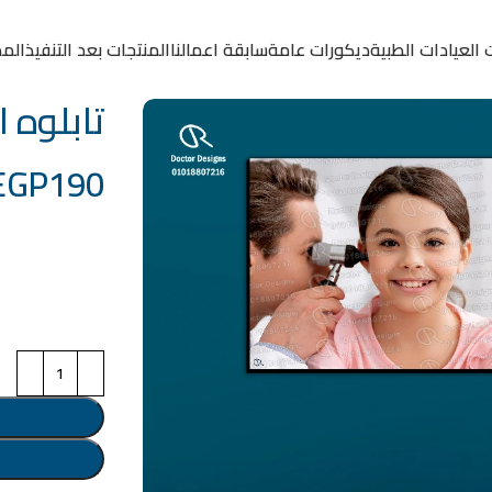
 العيادات الطبية
ديكورات عامة
سابقة اعمالنا
المنتجات بعد التنفيذ
المد
تابلوه الكود:
EGP
190
خامة التابلوة
اختر مقاس البرو