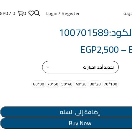
ونة
GP
0
/
0
0
Login / Register
100701589
EGP
2,500
–
از
90*60
50*70
40*50
30*40
20*30
100*70
إضافة إلى السلة
Buy Now