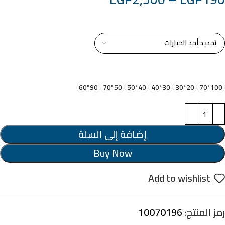
خامة التابلوة
اختر مقاس البرواز
90*60
50*70
40*50
30*40
20*30
100*70
إضافة إلى السلة
Buy Now
Add to wishlist
رمز المنتج:
10070196