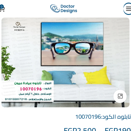
0
Click to enlarge
تابلوه الكود:10070196
EGP
2,500
–
EGP
190