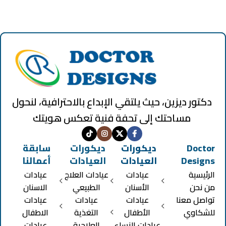
دكتور ديزين، حيث يلتقي الإبداع بالاحترافية، لنحول
مساحتك إلى تحفة فنية تعكس هويتك
Doctor
ديكورات
ديكورات
سابقة
Designs
العيادات
العيادات
أعمالنا
الرئيسية
عيادات
عيادات العلاج
عيادات
من نحن
الأسنان
الطبيعي
الاسنان
تواصل معنا
عيادات
عيادات
عيادات
للشكاوي
الأطفال
التغذية
الاطفال
عيادات النساء
العلاجية
عيادات