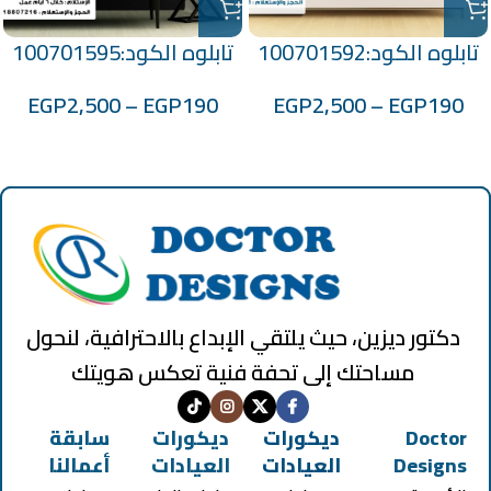
تابلوه الكود:100701592
تابلوه الكود:100701595
EGP
2,500
–
EGP
190
EGP
2,500
–
EGP
190
دكتور ديزين، حيث يلتقي الإبداع بالاحترافية، لنحول
مساحتك إلى تحفة فنية تعكس هويتك
Doctor
ديكورات
ديكورات
سابقة
Designs
العيادات
العيادات
أعمالنا