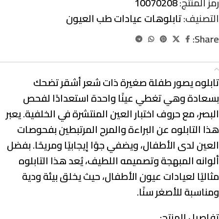
رمز المنتج:
10070208
التصنيف:
تابلوهات عيادات طب العيون
Share:
الوصف
تابلوه يصور طفلة صغيرة ذات شعر أشقر تضحك
بسعادة وهي تغطي عينًا واحدة استعدادًا لفحص
البصر، مع حروف اختبار العين المنتشرة في الخلفية. يعبر
هذا التابلوه عن البراءة والمرح المرتبطين بفحوصات
العين لدى الأطفال، ويضفي جوًا إيجابيًا ومريحًا. بفضل
ألوانه المبهجة وتصميمه اللطيف، يُعد هذا التابلوه
مثاليًا لعيادات عيون الأطفال، حيث يخلق بيئة ودية
ومناسبة للأصغر سنًا.
تفاصيل المنتج: