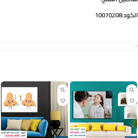
الكود:10070208
معلومات إضافية
منتجات ذات صلة