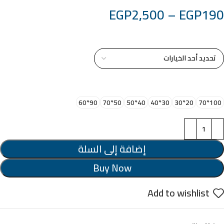
EGP
2,500
–
EGP
190
خامة التابلوة
اختر مقاس البرواز
90*60
50*70
40*50
30*40
20*30
100*70
إضافة إلى السلة
Buy Now
Add to wishlist