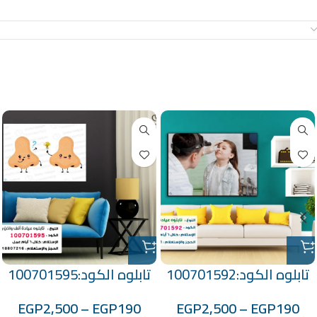
معلومات إضافية
منتجات ذات صلة
تابلوه الكود:100701592
تابلوه الكود:100701595
EGP
2,500
–
EGP
190
EGP
2,500
–
EGP
190