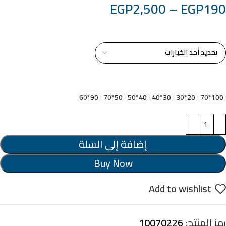
EGP
2,500
–
EGP
190
خامة التابلوة
اختر مقاس البرواز
90*60
50*70
40*50
30*40
20*30
100*70
إضافة إلى السلة
Buy Now
Add to wishlist
رمز المنتج:
10070226