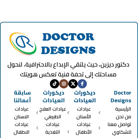
دكتور ديزين، حيث يلتقي الإبداع بالاحترافية، لنحول
مساحتك إلى تحفة فنية تعكس هويتك
Doctor
ديكورات
ديكورات
سابقة
Designs
العيادات
العيادات
أعمالنا
الرئيسية
عيادات
عيادات العلاج
عيادات
من نحن
الأسنان
الطبيعي
الاسنان
تواصل معنا
عيادات
عيادات
عيادات
للشكاوي
الأطفال
التغذية
الاطفال