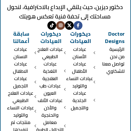
دكتور ديزين، حيث يلتقي الإبداع بالاحترافية، لنحول
مساحتك إلى تحفة فنية تعكس هويتك
Doctor
ديكورات
ديكورات
سابقة
Designs
العيادات
العيادات
أعمالنا
الرئيسية
عيادات
عيادات العلاج
عيادات
من نحن
الأسنان
الطبيعي
الاسنان
تواصل معنا
عيادات
عيادات
عيادات
للشكاوي
الأطفال
التغذية
الاطفال
عيادات النساء
العلاجية
عيادات
والتوليد
عيادات طب
التجميل
عيادات
العيون
عيادات العلاج
الجلدية
عيادات الأنف
الطبيعي
والتجميل
والأذن
عيادات النساء
والحنجرة
والتوليد
معامل
منتجات تم
التحاليل الطبية
تنفيذها