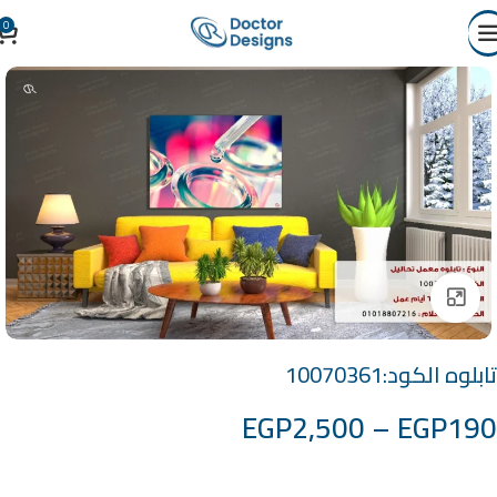
0
Click to enlarge
تابلوه الكود:10070361
EGP
2,500
–
EGP
190
خامة التابلوة