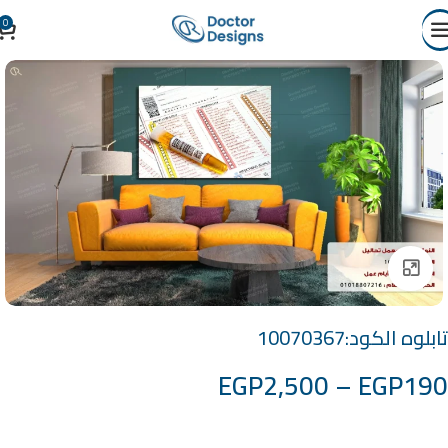
0
Click to enlarge
تابلوه الكود:10070367
EGP
2,500
–
EGP
190
خامة التابلوة