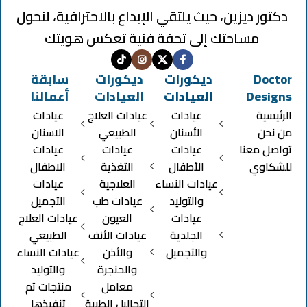
دكتور ديزين، حيث يلتقي الإبداع بالاحترافية، لنحول
مساحتك إلى تحفة فنية تعكس هويتك
Doctor
ديكورات
ديكورات
سابقة
Designs
العيادات
العيادات
أعمالنا
الرئيسية
عيادات
عيادات العلاج
عيادات
من نحن
الأسنان
الطبيعي
الاسنان
تواصل معنا
عيادات
عيادات
عيادات
للشكاوي
الأطفال
التغذية
الاطفال
عيادات النساء
العلاجية
عيادات
والتوليد
عيادات طب
التجميل
عيادات
العيون
عيادات العلاج
الجلدية
عيادات الأنف
الطبيعي
والتجميل
والأذن
عيادات النساء
والحنجرة
والتوليد
معامل
منتجات تم
التحاليل الطبية
تنفيذها