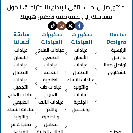
دكتور ديزين، حيث يلتقي الإبداع بالاحترافية، لنحول
مساحتك إلى تحفة فنية تعكس هويتك
Doctor
ديكورات
ديكورات
سابقة
Designs
العيادات
العيادات
أعمالنا
الرئيسية
عيادات
عيادات العلاج
عيادات
من نحن
الأسنان
الطبيعي
الاسنان
تواصل معنا
عيادات
عيادات
عيادات
للشكاوي
الأطفال
التغذية
الاطفال
عيادات النساء
العلاجية
عيادات
والتوليد
عيادات طب
التجميل
عيادات
العيون
عيادات العلاج
الجلدية
عيادات الأنف
الطبيعي
والتجميل
والأذن
عيادات النساء
والحنجرة
والتوليد
معامل
منتجات تم
التحاليل الطبية
تنفيذها
محتاج