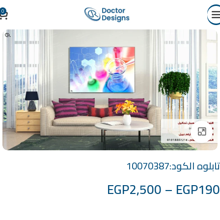
0
Click to enlarge
تابلوه الكود:10070387
EGP
2,500
–
EGP
190
خامة التابلوة