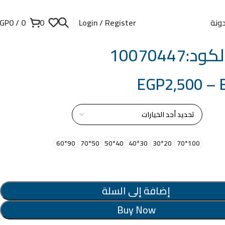
ونة
GP
0
/
0
0
Login / Register
:10070447
EGP
2,500
–
از
90*60
50*70
40*50
30*40
20*30
100*70
إضافة إلى السلة
Buy Now