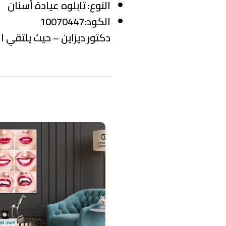
النوع:
تابلوه عيادة أسنان
الكود:10070447
دكتور ديزاين – حيث يلتقي ال
منتجات ذات صلة