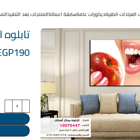
 العيادات الطبية
ديكورات عامة
سابقة اعمالنا
المنتجات بعد التنفيذ
المد
تابلوه الكود
EGP
190
خامة التابلوة
اختر مقاس البرو