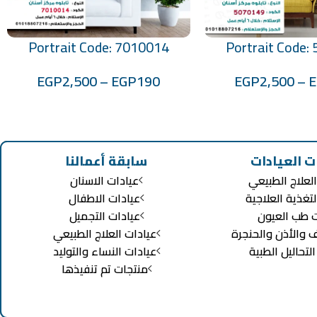
Portrait Code: 7010014
Portrait Code:
تحديد أحد الخيارات
EGP
2,500
–
EGP
190
EGP
2,500
–
ت العيادات
سابقة أعمالنا
لعلاج الطبيعي
عيادات الاسنان
لتغذية العلاجية
عيادات الاطفال
ت طب العيون
عيادات التجميل
ف والأذن والحنجرة
عيادات العلاج الطبيعي
تحاليل الطبية
عيادات النساء والتوليد
منتجات تم تنفيذها