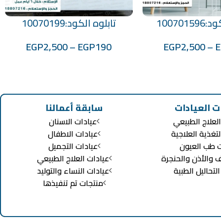
100701
تابلوه الكود:10070199
تحديد أحد الخيارات
EGP
2,500
–
EGP
190
EGP
2,500
–
ت العيادات
سابقة أعمالنا
لعلاج الطبيعي
عيادات الاسنان
لتغذية العلاجية
عيادات الاطفال
ت طب العيون
عيادات التجميل
ف والأذن والحنجرة
عيادات العلاج الطبيعي
تحاليل الطبية
عيادات النساء والتوليد
منتجات تم تنفيذها