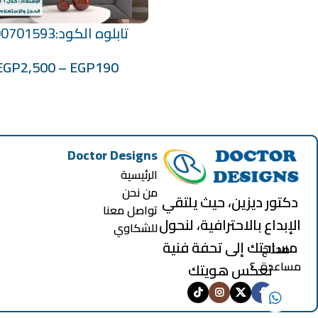
تابلوه الكود:100701593
تحديد أحد الخيارات
EGP
2,500
–
EGP
190
Doctor Designs
الرئيسية
من نحن
دكتور ديزين، حيث يلتقي
تواصل معنا
الإبداع بالاحترافية، لنحول
للشكاوي
مساحتك إلى تحفة فنية
محتاج
مساعدة..؟
تعكس هويتك