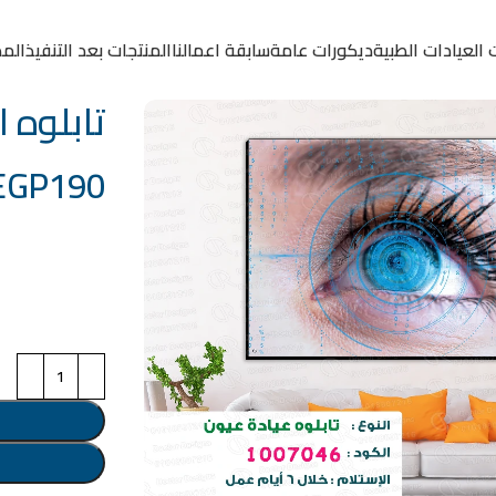
 العيادات الطبية
ديكورات عامة
سابقة اعمالنا
المنتجات بعد التنفيذ
المد
تابلوه الكو
EGP
190
خامة التابلوة
اختر مقاس البرو