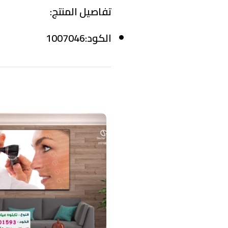
تفاصيل المنتج:
الكود:1007046
منتجات ذات صلة