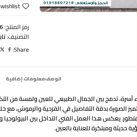
wishlist
رمز المنتج:
6
التصنيف:
تا
Share:
الوصف
معلومات إضافية
رقاء آسرة، تدمج بين الجمال الطبيعي للعين ولمسة من ال
ز الصورة بدقة التفاصيل في القزحية والرموش، مع خلف
متطور. يعكس هذا العمل الفني التداخل بين البيولوجيا وا
 حديثة ومبتكرة للعناية بالعين.