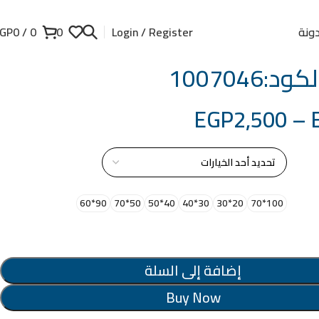
ونة
GP
0
/
0
0
Login / Register
د:1007046
EGP
2,500
–
از
90*60
50*70
40*50
30*40
20*30
100*70
إضافة إلى السلة
Buy Now