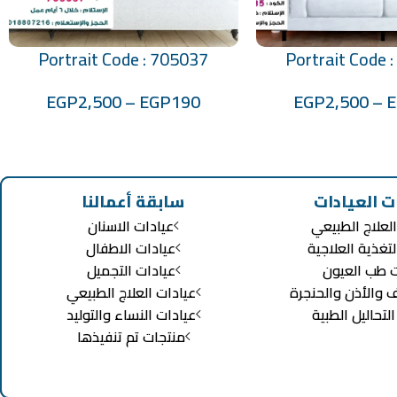
Portrait Code : 705037
Portrait Code 
تحديد أحد الخيارات
EGP
2,500
–
EGP
190
EGP
2,500
–
ت العيادات
سابقة أعمالنا
لعلاج الطبيعي
عيادات الاسنان
لتغذية العلاجية
عيادات الاطفال
ت طب العيون
عيادات التجميل
ف والأذن والحنجرة
عيادات العلاج الطبيعي
تحاليل الطبية
عيادات النساء والتوليد
منتجات تم تنفيذها