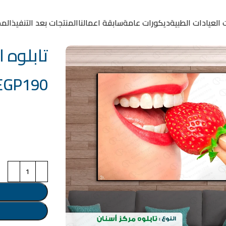
 العيادات الطبية
ديكورات عامة
سابقة اعمالنا
المنتجات بعد التنفيذ
المد
تابلوه الكود
EGP
190
خامة التابلوة
اختر مقاس البرو