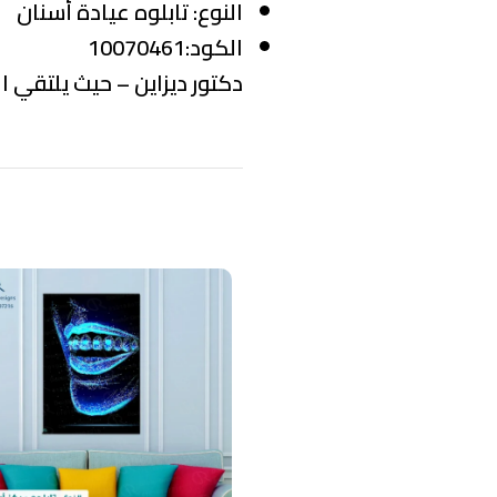
النوع:
تابلوه عيادة أسنان
الكود:10070461
دكتور ديزاين – حيث يلتقي ال
منتجات ذات صلة