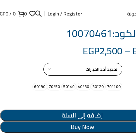
ونة
GP
0
/
0
0
Login / Register
:10070461
EGP
2,500
–
از
90*60
50*70
40*50
30*40
20*30
100*70
إضافة إلى السلة
Buy Now