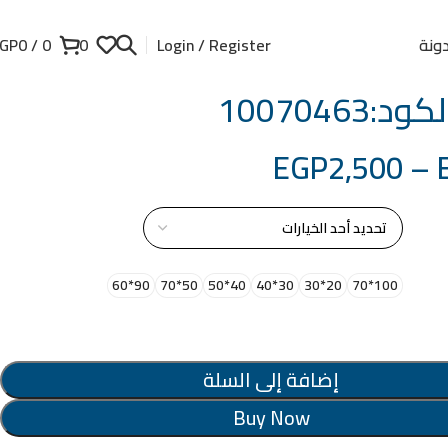
ونة
GP
0
/
0
0
Login / Register
:10070463
EGP
2,500
–
از
90*60
50*70
40*50
30*40
20*30
100*70
إضافة إلى السلة
Buy Now