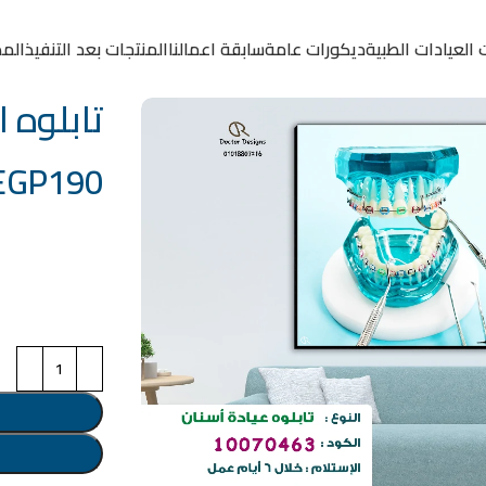
 العيادات الطبية
ديكورات عامة
سابقة اعمالنا
المنتجات بعد التنفيذ
المد
تابلوه الكود
EGP
190
خامة التابلوة
اختر مقاس البرو