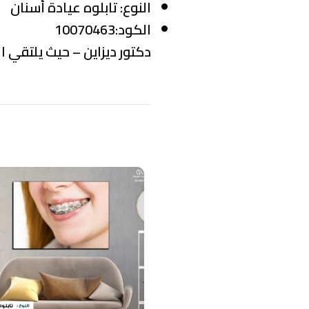
النوع:
تابلوه عيادة أسنان
الكود:10070463
دكتور ديزاين – حيث يلتقي ال
منتجات ذات صلة