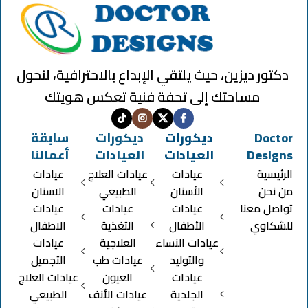
دكتور ديزين، حيث يلتقي الإبداع بالاحترافية، لنحول
مساحتك إلى تحفة فنية تعكس هويتك
Doctor
ديكورات
ديكورات
سابقة
Designs
العيادات
العيادات
أعمالنا
الرئيسية
عيادات
عيادات العلاج
عيادات
من نحن
الأسنان
الطبيعي
الاسنان
تواصل معنا
عيادات
عيادات
عيادات
للشكاوي
الأطفال
التغذية
الاطفال
عيادات النساء
العلاجية
عيادات
والتوليد
عيادات طب
التجميل
عيادات
العيون
عيادات العلاج
الجلدية
عيادات الأنف
الطبيعي