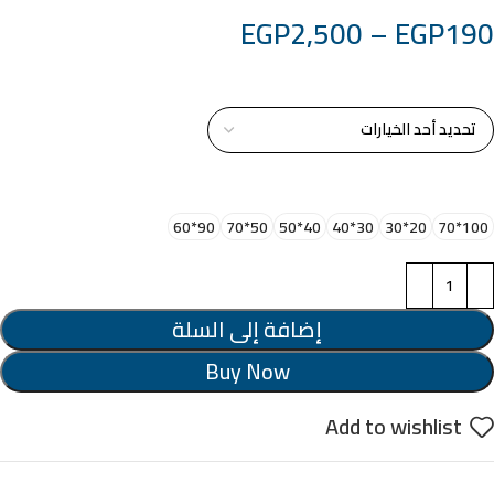
EGP
2,500
–
EGP
190
خامة التابلوة
اختر مقاس البرواز
90*60
50*70
40*50
30*40
20*30
100*70
إضافة إلى السلة
Buy Now
Add to wishlist