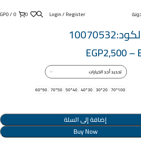
ونة
GP
0
/
0
0
Login / Register
:10070532
EGP
2,500
–
از
90*60
50*70
40*50
30*40
20*30
100*70
إضافة إلى السلة
Buy Now