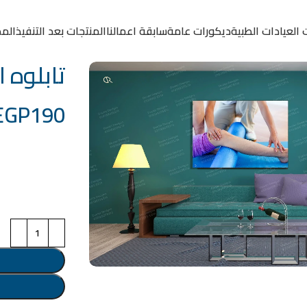
 العيادات الطبية
ديكورات عامة
سابقة اعمالنا
المنتجات بعد التنفيذ
المد
تابلوه الكود
EGP
190
خامة التابلوة
اختر مقاس البرو