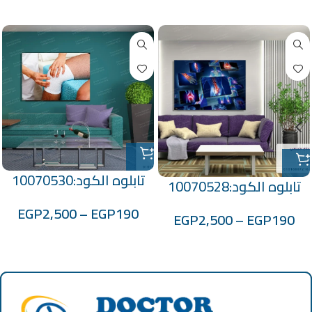
منتجات ذات صلة
تابلوه الكود:10070530
تابلوه الكود:10070528
EGP
2,500
–
EGP
190
EGP
2,500
–
EGP
190