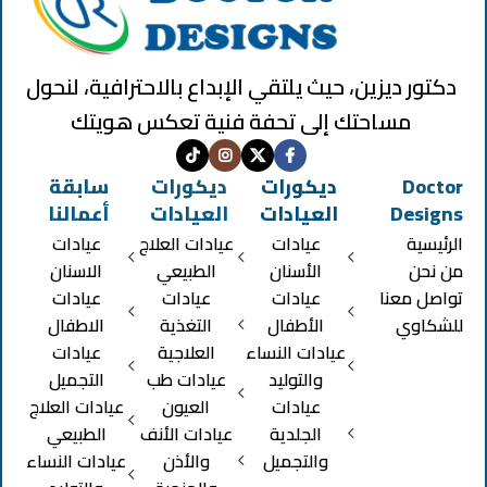
دكتور ديزين، حيث يلتقي الإبداع بالاحترافية، لنحول
مساحتك إلى تحفة فنية تعكس هويتك
Doctor
ديكورات
ديكورات
سابقة
Designs
العيادات
العيادات
أعمالنا
الرئيسية
عيادات
عيادات العلاج
عيادات
من نحن
الأسنان
الطبيعي
الاسنان
تواصل معنا
عيادات
عيادات
عيادات
للشكاوي
الأطفال
التغذية
الاطفال
عيادات النساء
العلاجية
عيادات
والتوليد
عيادات طب
التجميل
عيادات
العيون
عيادات العلاج
الجلدية
عيادات الأنف
الطبيعي
والتجميل
والأذن
عيادات النساء