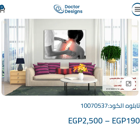
0
Click to enlarge
تابلوه الكود:10070537
EGP
2,500
–
EGP
190
خامة التابلوة