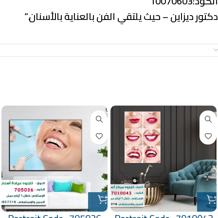
الكود:10070603
دكتور ديزاين – حيث يلتقي الفن بالعناية بالأسنان.
“
معلومات إضافية
منتجات ذات صلة