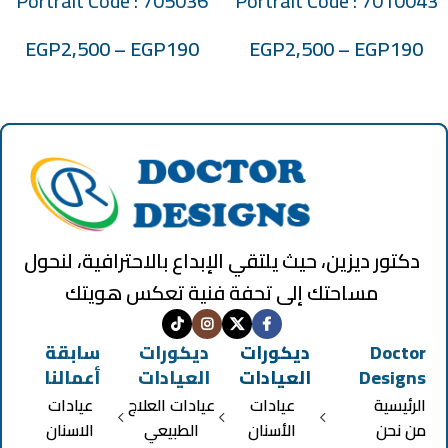
Portrait Code : 705036
Portrait Code : 7010043
EGP
2,500
–
EGP
190
EGP
2,500
–
EGP
190
دكتور ديزين، حيث يلتقي الإبداع بالاحترافية، لنحول
مساحتك إلى تحفة فنية تعكس هويتك
Doctor
ديكورات
ديكورات
سابقة
Designs
العيادات
العيادات
أعمالنا
الرئيسية
عيادات
عيادات العلاج
عيادات
من نحن
الأسنان
الطبيعي
الاسنان