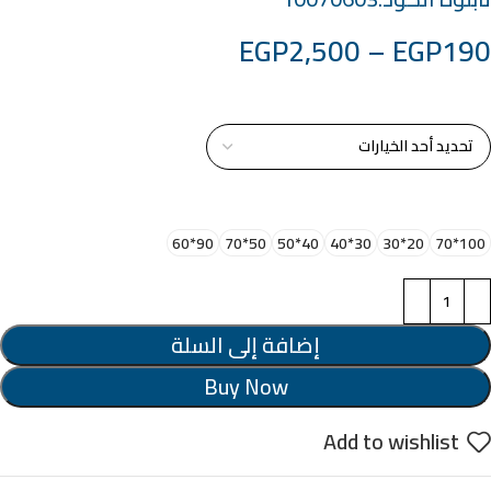
EGP
2,500
–
EGP
190
خامة التابلوة
اختر مقاس البرواز
90*60
50*70
40*50
30*40
20*30
100*70
إضافة إلى السلة
Buy Now
Add to wishlist