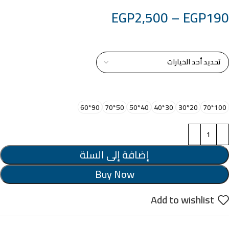
EGP
2,500
–
EGP
190
خامة التابلوة
اختر مقاس البرواز
90*60
50*70
40*50
30*40
20*30
100*70
إضافة إلى السلة
Buy Now
Add to wishlist