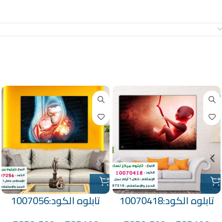
معلومات إضافية
منتجات ذات صلة
تابلوه الكود:10070418
تابلوه الكود:1007056