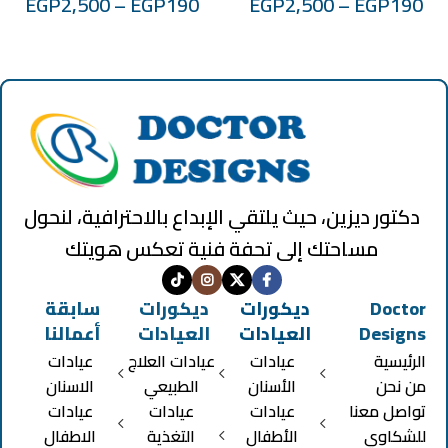
EGP
2,500
–
EGP
190
EGP
2,500
–
EGP
190
دكتور ديزين، حيث يلتقي الإبداع بالاحترافية، لنحول
مساحتك إلى تحفة فنية تعكس هويتك
Doctor
ديكورات
ديكورات
سابقة
Designs
العيادات
العيادات
أعمالنا
الرئيسية
عيادات
عيادات العلاج
عيادات
من نحن
الأسنان
الطبيعي
الاسنان
تواصل معنا
عيادات
عيادات
عيادات
للشكاوي
الأطفال
التغذية
الاطفال