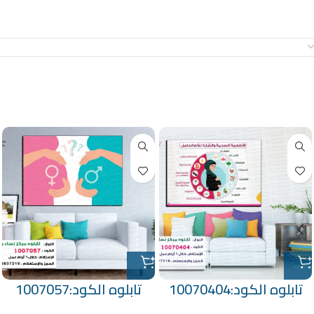
معلومات إضافية
منتجات ذات صلة
تابلوه الكود:10070404
تابلوه الكود:1007057