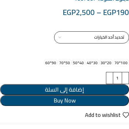
EGP
2,500
–
EGP
190
خامة التابلوة
اختر مقاس البرواز
90*60
50*70
40*50
30*40
20*30
100*70
إضافة إلى السلة
Buy Now
Add to wishlist