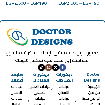
EGP
2,500
–
EGP
190
EGP
2,500
–
EGP
190
دكتور ديزين، حيث يلتقي الإبداع بالاحترافية، لنحول
مساحتك إلى تحفة فنية تعكس هويتك
Doctor
ديكورات
ديكورات
سابقة
Designs
العيادات
العيادات
أعمالنا
الرئيسية
عيادات
عيادات العلاج
عيادات
من نحن
الأسنان
الطبيعي
الاسنان
تواصل معنا
عيادات
عيادات
عيادات
للشكاوي
الأطفال
التغذية
الاطفال