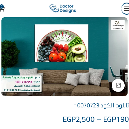
0
Click to enlarge
تابلوه الكود:10070723
EGP
2,500
–
EGP
190