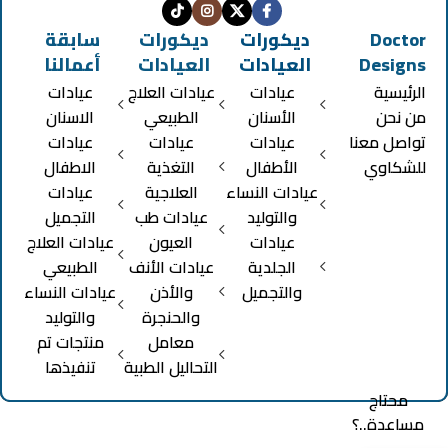
Doctor
ديكورات
ديكورات
سابقة
Designs
العيادات
العيادات
أعمالنا
الرئيسية
عيادات
عيادات العلاج
عيادات
من نحن
الأسنان
الطبيعي
الاسنان
تواصل معنا
عيادات
عيادات
عيادات
للشكاوي
الأطفال
التغذية
الاطفال
عيادات النساء
العلاجية
عيادات
والتوليد
عيادات طب
التجميل
عيادات
العيون
عيادات العلاج
الجلدية
عيادات الأنف
الطبيعي
والتجميل
والأذن
عيادات النساء
والحنجرة
والتوليد
معامل
منتجات تم
التحاليل الطبية
تنفيذها
محتاج
مساعدة..؟