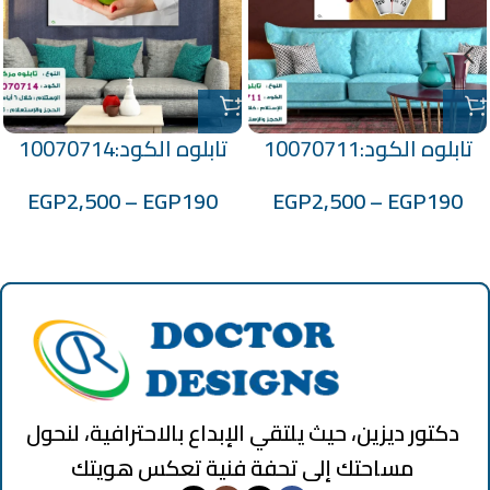
تابلوه الكود:10070711
تابلوه الكود:10070714
EGP
2,500
–
EGP
190
EGP
2,500
–
EGP
190
دكتور ديزين، حيث يلتقي الإبداع بالاحترافية، لنحول
مساحتك إلى تحفة فنية تعكس هويتك