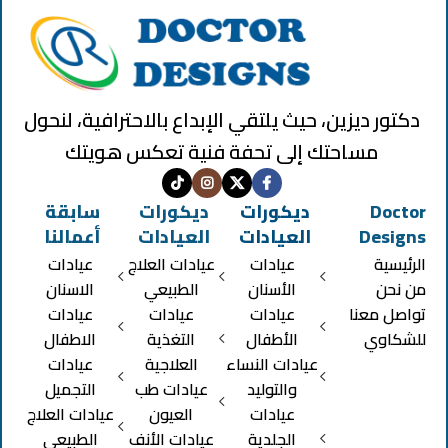
دكتور ديزين، حيث يلتقي الإبداع بالاحترافية، لنحول
مساحتك إلى تحفة فنية تعكس هويتك
Doctor
ديكورات
ديكورات
سابقة
Designs
العيادات
العيادات
أعمالنا
الرئيسية
عيادات
عيادات العلاج
عيادات
من نحن
الأسنان
الطبيعي
الاسنان
تواصل معنا
عيادات
عيادات
عيادات
للشكاوي
الأطفال
التغذية
الاطفال
عيادات النساء
العلاجية
عيادات
والتوليد
عيادات طب
التجميل
عيادات
العيون
عيادات العلاج
الجلدية
عيادات الأنف
الطبيعي