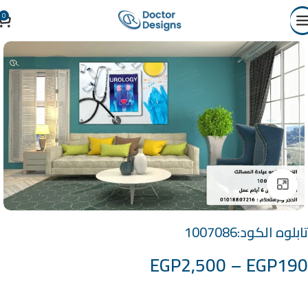
0
Click to enlarge
تابلوه الكود:1007086
EGP
2,500
–
EGP
190
خامة التابلوة