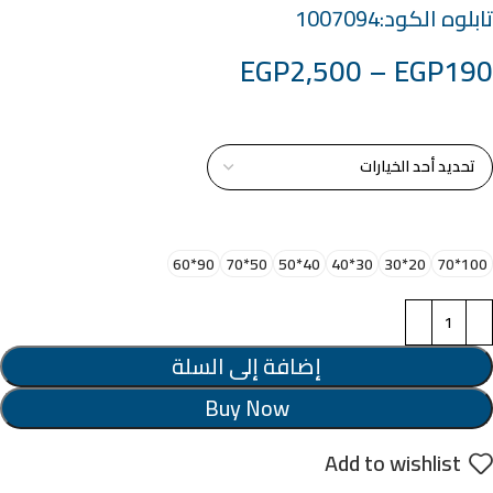
تابلوه الكود:1007094
EGP
2,500
–
EGP
190
خامة التابلوة
اختر مقاس البرواز
90*60
50*70
40*50
30*40
20*30
100*70
إضافة إلى السلة
Buy Now
Add to wishlist