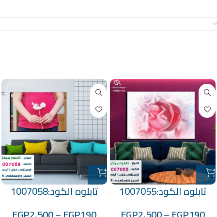
معلومات إضافية
منتجات ذات صلة
تابلوه الكود:1007055
تابلوه الكود:1007058
EGP
2,500
–
EGP
190
EGP
2,500
–
EGP
190