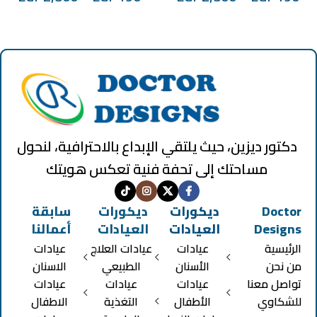
دكتور ديزين، حيث يلتقي الإبداع بالاحترافية، لنحول
مساحتك إلى تحفة فنية تعكس هويتك
Doctor
ديكورات
ديكورات
سابقة
Designs
العيادات
العيادات
أعمالنا
الرئيسية
عيادات
عيادات العلاج
عيادات
من نحن
الأسنان
الطبيعي
الاسنان
تواصل معنا
عيادات
عيادات
عيادات
للشكاوي
الأطفال
التغذية
الاطفال