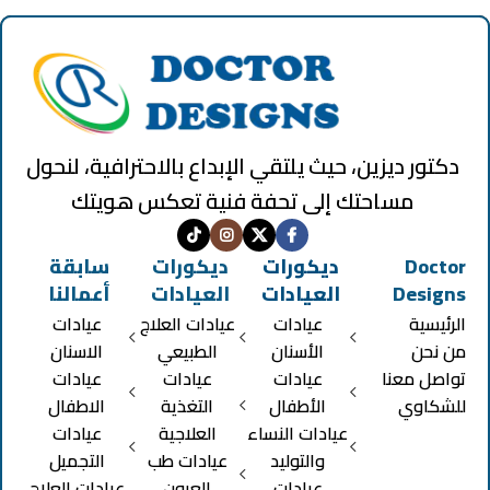
دكتور ديزين، حيث يلتقي الإبداع بالاحترافية، لنحول
مساحتك إلى تحفة فنية تعكس هويتك
Doctor
ديكورات
ديكورات
سابقة
Designs
العيادات
العيادات
أعمالنا
الرئيسية
عيادات
عيادات العلاج
عيادات
من نحن
الأسنان
الطبيعي
الاسنان
تواصل معنا
عيادات
عيادات
عيادات
للشكاوي
الأطفال
التغذية
الاطفال
عيادات النساء
العلاجية
عيادات
والتوليد
عيادات طب
التجميل
عيادات
العيون
عيادات العلاج