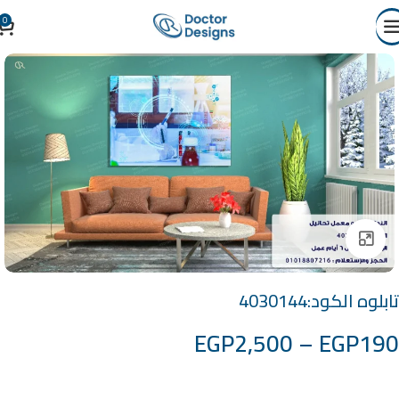
0
Click to enlarge
تابلوه الكود:4030144
EGP
2,500
–
EGP
190
خامة التابلوة