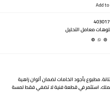
Add to 
403017
بلوهات معامل التحليل
انة. مطبوع بأجود الخامات لضمان ألوان زاهية
عملك. استثمر في قطعة فنية لا تضفي فقط لمسة