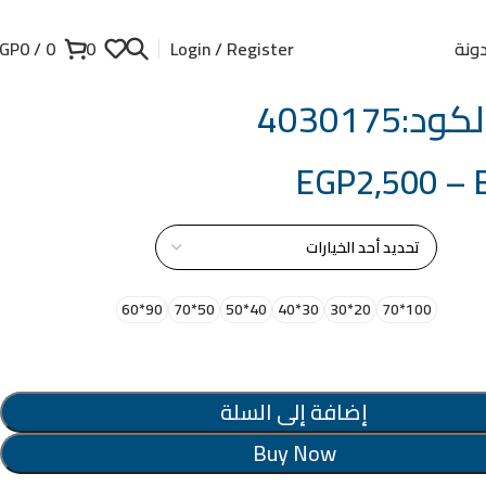
ونة
GP
0
/
0
0
Login / Register
د:4030175
EGP
2,500
–
از
90*60
50*70
40*50
30*40
20*30
100*70
إضافة إلى السلة
Buy Now