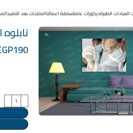
 العيادات الطبية
ديكورات عامة
سابقة اعمالنا
المنتجات بعد التنفيذ
المد
تابلوه الكو
EGP
190
خامة التابلوة
اختر مقاس البرو