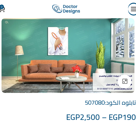
0
Click to enlarge
تابلوه الكود:507080
EGP
2,500
–
EGP
190
خامة التابلوة