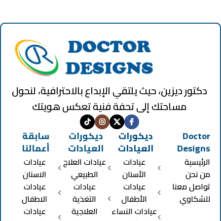
دكتور ديزين، حيث يلتقي الإبداع بالاحترافية، لنحول
مساحتك إلى تحفة فنية تعكس هويتك
Doctor
ديكورات
ديكورات
سابقة
Designs
العيادات
العيادات
أعمالنا
الرئيسية
عيادات
عيادات العلاج
عيادات
من نحن
الأسنان
الطبيعي
الاسنان
تواصل معنا
عيادات
عيادات
عيادات
للشكاوي
الأطفال
التغذية
الاطفال
عيادات النساء
العلاجية
عيادات