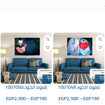
معلومات إضافية
منتجات ذات صلة
تابلوه الكود:1007049
تابلوه الكود:1007050
EGP
2,500
–
EGP
190
EGP
2,500
–
EGP
190