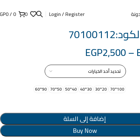
ونة
GP
0
/
0
0
Login / Register
:70100112
EGP
2,500
–
از
90*60
50*70
40*50
30*40
20*30
100*70
إضافة إلى السلة
Buy Now