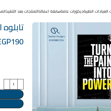
 العيادات الطبية
ديكورات عامة
سابقة اعمالنا
المنتجات بعد التنفيذ
المد
تابلوه الكود
EGP
190
خامة التابلوة
اختر مقاس البرو