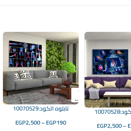
تابلوه الكود:10070529
تحديد أحد الخيارات
1007052
EGP
2,500
–
EGP
190
EGP
2,500
–