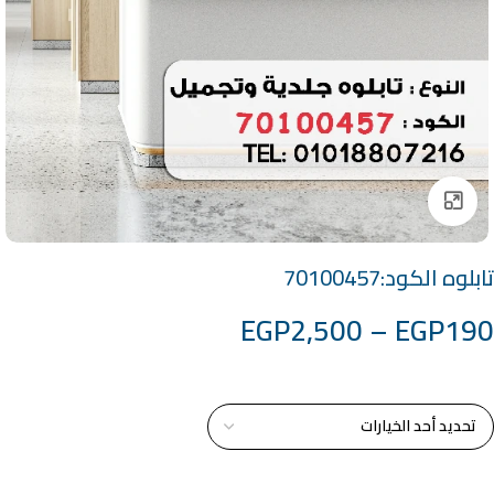
Click to enlarge
تابلوه الكود:70100457
EGP
2,500
–
EGP
190
خامة التابلوة
اختر مقاس البرواز