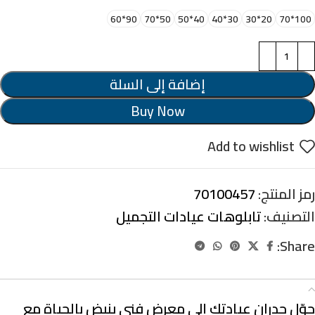
90*60
50*70
40*50
30*40
20*30
100*70
إضافة إلى السلة
Buy Now
Add to wishlist
رمز المنتج:
70100457
التصنيف:
تابلوهات عيادات التجميل
Share:
الوصف
حوّل جدران عيادتك إلى معرض فني ينبض بالحياة مع