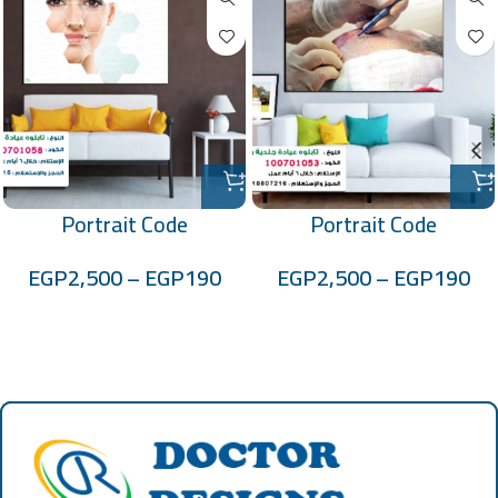
Portrait Code
Portrait Code
:-100701058
:-100701053
EGP
2,500
–
EGP
190
EGP
2,500
–
EGP
190