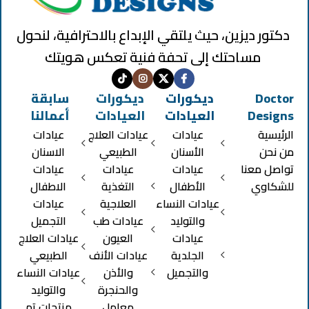
دكتور ديزين، حيث يلتقي الإبداع بالاحترافية، لنحول
مساحتك إلى تحفة فنية تعكس هويتك
Doctor
ديكورات
ديكورات
سابقة
Designs
العيادات
العيادات
أعمالنا
الرئيسية
عيادات
عيادات العلاج
عيادات
من نحن
الأسنان
الطبيعي
الاسنان
تواصل معنا
عيادات
عيادات
عيادات
للشكاوي
الأطفال
التغذية
الاطفال
عيادات النساء
العلاجية
عيادات
والتوليد
عيادات طب
التجميل
عيادات
العيون
عيادات العلاج
الجلدية
عيادات الأنف
الطبيعي
والتجميل
والأذن
عيادات النساء
والحنجرة
والتوليد
معامل
منتجات تم