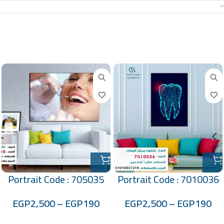
معلومات إضافية
منتجات ذات صلة
Portrait Code : 705035
Portrait Code : 7010036
EGP
2,500
–
EGP
190
EGP
2,500
–
EGP
190