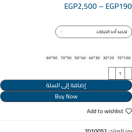
EGP
2,500
–
EGP
190
خامة التابلوة
اختر مقاس البرواز
90*60
50*70
40*50
30*40
20*30
100*70
إضافة إلى السلة
Buy Now
Add to wishlist
رمز المنتج:
7010052