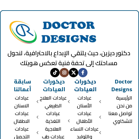
دكتور ديزين، حيث يلتقي الإبداع بالاحترافية، لنحول
مساحتك إلى تحفة فنية تعكس هويتك
Doctor
ديكورات
ديكورات
سابقة
Designs
العيادات
العيادات
أعمالنا
الرئيسية
عيادات
عيادات العلاج
عيادات
من نحن
الأسنان
الطبيعي
الاسنان
تواصل معنا
عيادات
عيادات
عيادات
للشكاوي
الأطفال
التغذية
الاطفال
عيادات النساء
العلاجية
عيادات
والتوليد
عيادات طب
التجميل