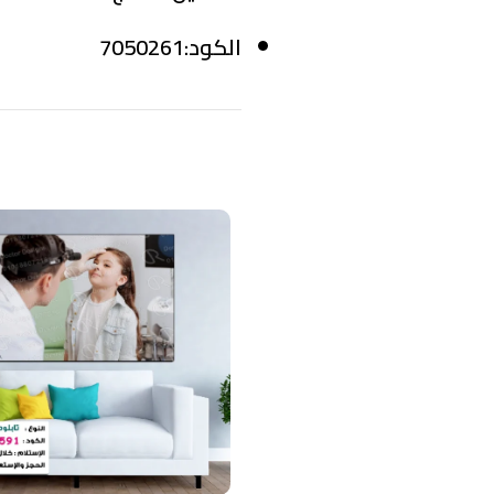
الكود:7050261
منتجات ذات صلة