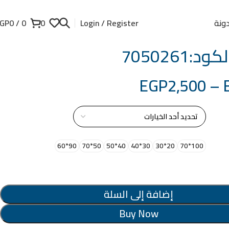
ونة
GP
0
/
0
0
Login / Register
د:7050261
EGP
2,500
–
از
90*60
50*70
40*50
30*40
20*30
100*70
إضافة إلى السلة
Buy Now