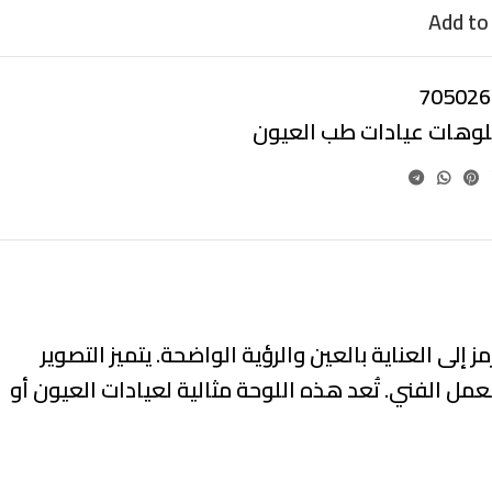
Add to 
705026
بلوهات عيادات طب العيون
 طبية أنيقة موضوعة على لوحة اختبار إبصار (Snellen chart)، مما يرمز إلى العناية بالعين والرؤية الواضحة. يتميز التصوير
عمل الفني. تُعد هذه اللوحة مثالية لعيادات العيون أو