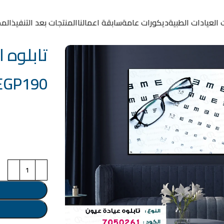
 العيادات الطبية
ديكورات عامة
سابقة اعمالنا
المنتجات بعد التنفيذ
المد
تابلوه الكو
EGP
190
خامة التابلوة
اختر مقاس البرو