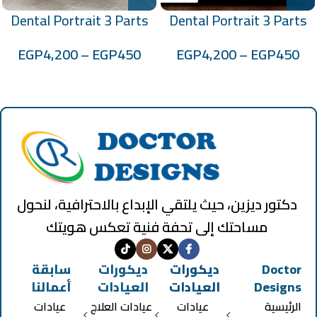
Dental Portrait 3 Parts
Dental Portrait 3 Parts
Code: 70100276-7-9
Code: 1507027
EGP
4,200
–
EGP
450
EGP
4,200
–
EGP
450
دكتور ديزين، حيث يلتقي الإبداع بالاحترافية، لنحول
مساحتك إلى تحفة فنية تعكس هويتك
Doctor
ديكورات
ديكورات
سابقة
Designs
العيادات
العيادات
أعمالنا
الرئيسية
عيادات
عيادات العلاج
عيادات