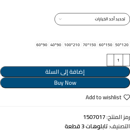
خامة التابلوة
اختر مقاس البرواز
90*60
90*40
210*100
150*70
150*60
120*50
إضافة إلى السلة
Buy Now
Add to wishlist
رمز المنتج:
1507017
التصنيف:
تابلوهات 3 قطعة