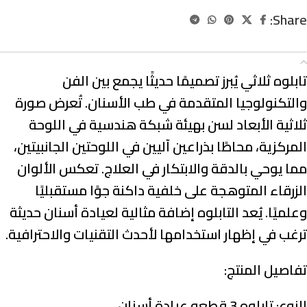
Share:
الوصف
تابلوه ثلاثي يُبرز تصميمًا حديثًا يجمع بين الفن
والتكنولوجيا المتقدمة في طب الأسنان. تُعرض صورة
ثلاثية الأبعاد لسن بهيئة شبكة هندسية في اللوحة
المركزية، محاطًا بذراعين آليين في اللوحتين الجانبيتين،
مما يوحي بالدقة والابتكار في العلاج. تعكس الألوان
الزرقاء المتوهجة على خلفية داكنة جوًا مستقبليًا
وعلميًا. يُعد التابلوه إضافة مثالية لعيادة أسنان حديثة
ترغب في إظهار استخدامها لأحدث التقنيات والاحترافية.
تفاصيل المنتج:
النوع:
تابلوه 3 قطعه عيادة أسنان