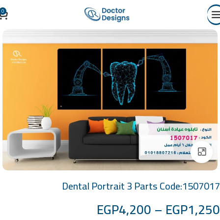
0
Click to enlarge
Dental Portrait 3 Parts Code:1507017
EGP
4,200
–
EGP
1,250