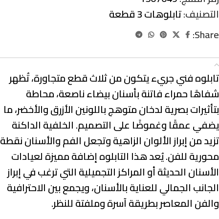
التصنيف:
تابلوهات 3 قطعة
Share:
الوصف
تابلوه فني جريء يتكون من ثلاث قطع متجاورة، تُظهر
شفاهًا حمراء فاتنة بأسنان بيضاء ناصعة، محاطة
بتأثيرات بصرية لدخان متوهج باللونين الأزرق والأخضر، ما
يضفي عمقًا وغموضًا على التصميم. الخلفية الداكنة
تزيد من إبراز الألوان الزاهية وتجعل الفم والأسنان نقطة
محورية للفن. يُعد هذا التابلوه إضافة مميزة لعيادات
الأسنان الحديثة أو المراكز التجميلية التي ترغب في إبراز
الجانب الجمالي للعناية بالأسنان، ويجمع بين الاحترافية
والفن المعاصر بطريقة آسرة وملفتة للنظر.