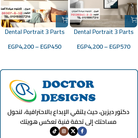
Dental Portrait 3 Parts
Dental Portrait 3 Parts
Code: 70100307-8-10
Code: 70100261-2-3
EGP
4,200
–
EGP
450
EGP
4,200
–
EGP
570
دكتور ديزين، حيث يلتقي الإبداع بالاحترافية، لنحول
مساحتك إلى تحفة فنية تعكس هويتك