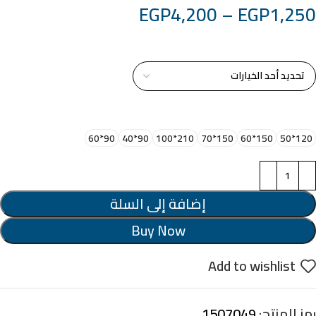
EGP
4,200
–
EGP
1,250
خامة التابلوة
اختر مقاس البرواز
90*60
90*40
210*100
150*70
150*60
120*50
إضافة إلى السلة
Buy Now
Add to wishlist
رمز المنتج:
1507049